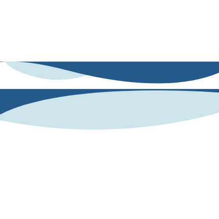
adaptadas a educación, empleabilidad, deporte o recursos humanos.
De esta manera, no solo conoces tus fortalezas y áreas de mejora, sino
que dispones de dinámicas concretas para potenciarlas. Es el aliado
perfecto para convertir datos en crecimiento personal, académico y
profesional.
¿Cómo lo hacemos?
Nos apoyamos en una base científica validada: nuestro
lenguaje refleja nuestra personalidad. A partir de lo
que escribes o dices.
Human AI mide tus competencias
socioemocionales con el modelo OCEAN de