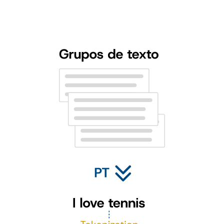
Utilizamos etiquetas proporcionadas por expertos para identificar y
categorizar diferentes personalidades. Así, nuestro algoritmo y lo
relaciona con una personalidad específica, basándose en la hipótesis
científica y sólidamente validada de que “nuestro lenguaje refleja
nuestra personalidad”.