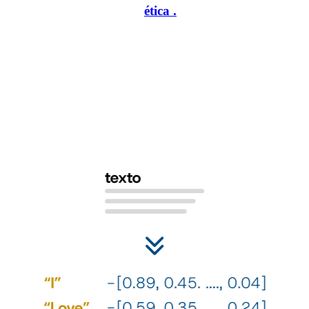
personalidad, de manera
ética
.
1
2
Nuestro algoritmo se basa en los
¿C
poderosos modelos de lenguaje
pe
su
Esto nos permite procesar grandes volúmenes de datos de
ge
manera eficiente y capturar sutilezas lingüísticas con
es
precisión. Transformamos el texto, conservando las
relaciones del lenguaje.
Util
iden
nues
espe
sóli
nues