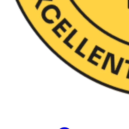
Evalúa 35 soft skills en 10 segundos​ y
genera actividades personalizadas​