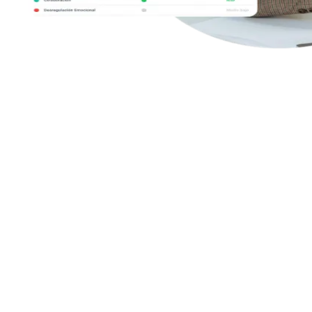
Con Human AI Up, convierte cada análisis
en acción real:
transforma resultados en
actividades prácticas para desarrollar
competencias clave.
Human AI Up es la herramienta que transforma los informes de
competencias socioemocionales en planes de acción efectivos. Basado
en evidencia científica, sugiere actividades genéricas o personalizadas
adaptadas a educación, empleabilidad, deporte o recursos humanos.
De esta manera, no solo conoces tus fortalezas y áreas de mejora, sino
que dispones de dinámicas concretas para potenciarlas. Es el aliado
perfecto para convertir datos en crecimiento personal, académico y
profesional.
Human AI Up es la herramienta que transforma los informes de
competencias socioemocionales en planes de acción efectivos. Basado
en evidencia científica, sugiere actividades genéricas o personalizadas