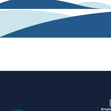
Nuestra solución
Nuestro algoritmo de IA analiza y evalúa las
competencias desde un texto o una conversación