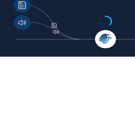
1
2
Introduce un texto o nota de voz de al menos 800 palabras.
Anal
Nuestra tecnología convierte el lenguaje en información
que 
procesable.
cada