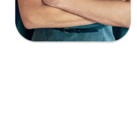
Empatía
Creatividad
Responsabilidad
Honestidad
Audacia
Imaginación