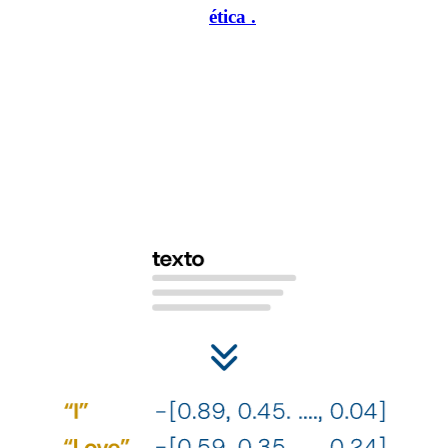
personalidad, de manera
ética
.
1
2
Nuestro algoritmo se basa en los
¿C
poderosos modelos de lenguaje
pe
su
Esto nos permite procesar grandes volúmenes de datos de
ge
manera eficiente y capturar sutilezas lingüísticas con
es
precisión. Transformamos el texto, conservando las
relaciones del lenguaje.
Util
iden
nues
espe
sóli
nues