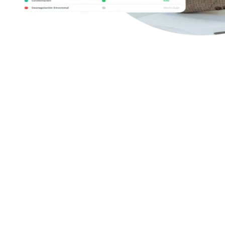
Con Human AI Up, convierte cada análisis
en acción real:
transforma resultados en
actividades prácticas para desarrollar
competencias clave.
Human AI Up es la herramienta que transforma los informes de
competencias socioemocionales en planes de acción efectivos. Basado
en evidencia científica, sugiere actividades genéricas o personalizadas
adaptadas a educación, empleabilidad, deporte o recursos humanos.
De esta manera, no solo conoces tus fortalezas y áreas de mejora, sino
que dispones de dinámicas concretas para potenciarlas. Es el aliado
perfecto para convertir datos en crecimiento personal, académico y
profesional.
Human AI Up es la herramienta que transforma los informes de
competencias socioemocionales en planes de acción efectivos. Basado
en evidencia científica, sugiere actividades genéricas o personalizadas