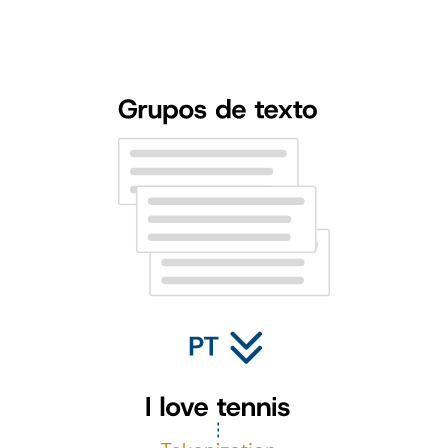
Utilizamos etiquetas proporcionadas por expertos para identificar y
categorizar diferentes personalidades. Así, nuestro algoritmo y lo
relaciona con una personalidad específica, basándose en la hipótesis
científica y sólidamente validada de que “nuestro lenguaje refleja
nuestra personalidad”.