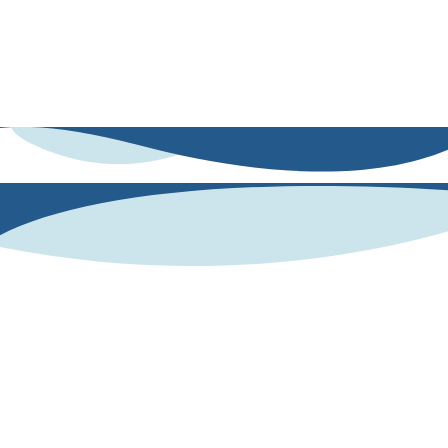
adaptadas a educación, empleabilidad, deporte o recursos humanos.
De esta manera, no solo conoces tus fortalezas y áreas de mejora, sino
que dispones de dinámicas concretas para potenciarlas. Es el aliado
perfecto para convertir datos en crecimiento personal, académico y
profesional.
¿Cómo lo hacemos?
Nos apoyamos en una base científica validada: nuestro
lenguaje refleja nuestra personalidad. A partir de lo
que escribes o dices.
Human AI mide tus competencias
socioemocionales con el modelo OCEAN de