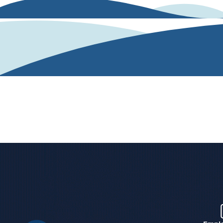
Nuestra solución
Nuestro algoritmo de IA analiza y evalúa las
competencias desde un texto o una conversación