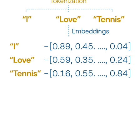
3
¿Un valor de 53 en Extraversión es un valor Alto, Medio o Bajo?
Depende. El resultado es relativo y se normaliza con una
población con las mismas características del sujeto.
¿Una persona de 1.75 cm es alta?​ Depende, por ejemplo, del país
donde viva, ya que puede vivir en un país donde el resto de personas
superen de forma normal ese umbral. De la misma manera, un valor de
53 en Extroversión es Alto o Bajo según la comparación con los
valores de miles de personas de diferentes edades, géneros, países, etc.