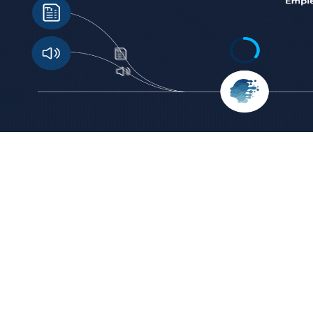
1
2
Introduce un texto o nota de voz de al menos 800 palabras.
Anal
Nuestra tecnología convierte el lenguaje en información
que 
procesable.
cada