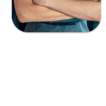
Empatía
Creatividad
Responsabilidad
Honestidad
Audacia
Imaginación