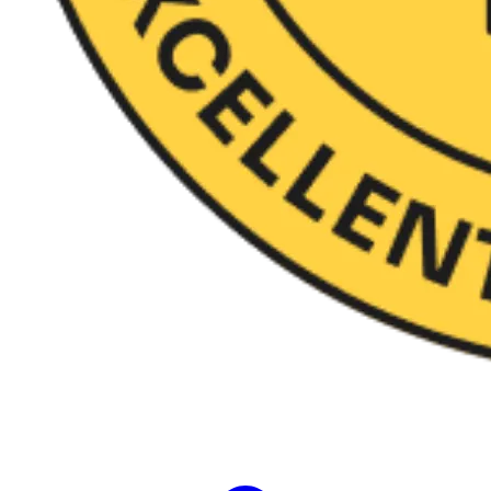
Evalúa 35 soft skills en 10 segundos​ y
genera actividades personalizadas​