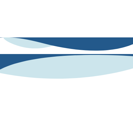
adaptadas a educación, empleabilidad, deporte o recursos humanos.
De esta manera, no solo conoces tus fortalezas y áreas de mejora, sino
que dispones de dinámicas concretas para potenciarlas. Es el aliado
perfecto para convertir datos en crecimiento personal, académico y
profesional.
¿Cómo lo hacemos?
Nos apoyamos en una base científica validada: nuestro
lenguaje refleja nuestra personalidad. A partir de lo
que escribes o dices.
Human AI mide tus competencias
socioemocionales con el modelo OCEAN de