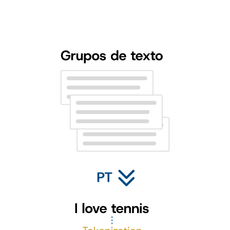
Utilizamos etiquetas proporcionadas por expertos para identificar y
categorizar diferentes personalidades. Así, nuestro algoritmo y lo
relaciona con una personalidad específica, basándose en la hipótesis
científica y sólidamente validada de que “nuestro lenguaje refleja
nuestra personalidad”.