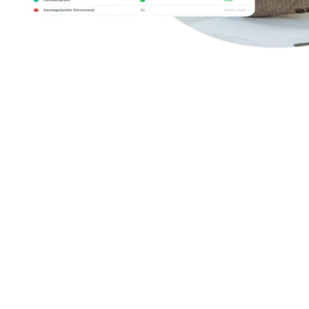
Con Human AI Up, convierte cada análisis
en acción real:
transforma resultados en
actividades prácticas para desarrollar
competencias clave.
Human AI Up es la herramienta que transforma los informes de
competencias socioemocionales en planes de acción efectivos. Basado
en evidencia científica, sugiere actividades genéricas o personalizadas
adaptadas a educación, empleabilidad, deporte o recursos humanos.
De esta manera, no solo conoces tus fortalezas y áreas de mejora, sino
que dispones de dinámicas concretas para potenciarlas. Es el aliado
perfecto para convertir datos en crecimiento personal, académico y
profesional.
Human AI Up es la herramienta que transforma los informes de
competencias socioemocionales en planes de acción efectivos. Basado
en evidencia científica, sugiere actividades genéricas o personalizadas