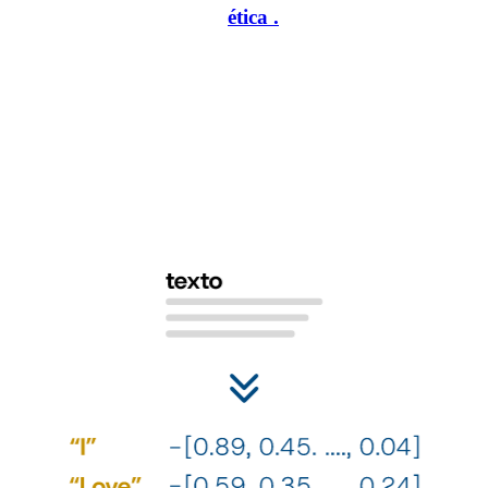
personalidad, de manera
ética
.
1
2
Nuestro algoritmo se basa en los
¿C
poderosos modelos de lenguaje
pe
su
Esto nos permite procesar grandes volúmenes de datos de
ge
manera eficiente y capturar sutilezas lingüísticas con
es
precisión. Transformamos el texto, conservando las
relaciones del lenguaje.
Util
iden
nues
espe
sóli
nues