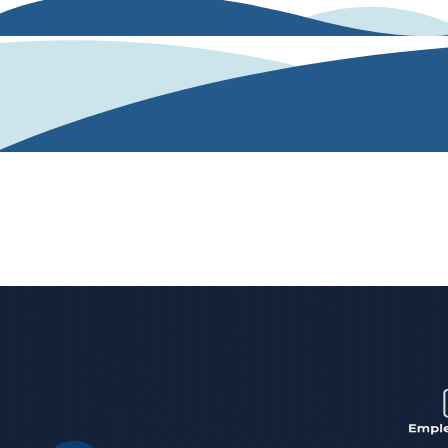
Nuestra solución
Nuestro algoritmo de IA analiza y evalúa las
competencias desde un texto o una conversación