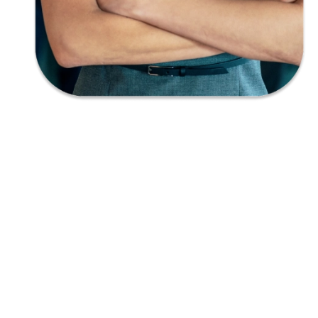
Empatía
Creatividad
Responsabilidad
Honestidad
Audacia
Imaginación