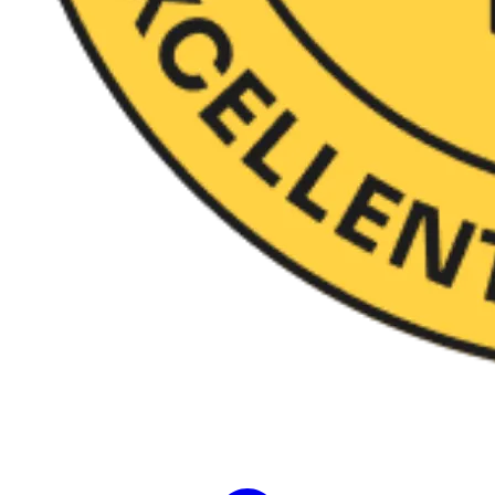
Evalúa 35 soft skills en 10 segundos​ y
genera actividades personalizadas​