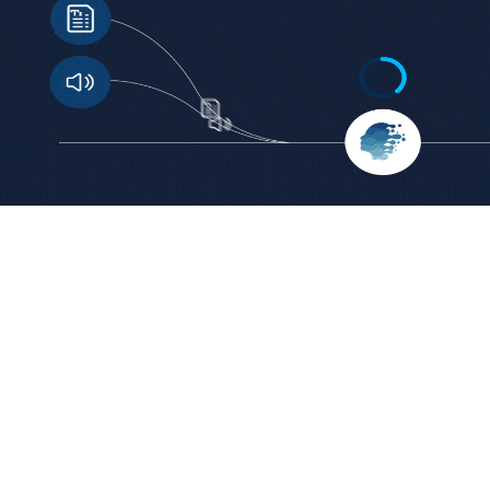
1
2
Introduce un texto o nota de voz de al menos 800 palabras.
Anal
Nuestra tecnología convierte el lenguaje en información
que 
procesable.
cada