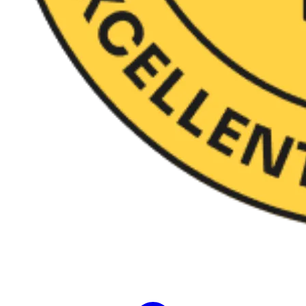
Evalúa 35 soft skills en 10 segundos​ y
genera actividades personalizadas​