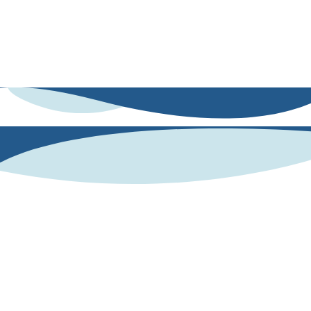
adaptadas a educación, empleabilidad, deporte o recursos humanos.
De esta manera, no solo conoces tus fortalezas y áreas de mejora, sino
que dispones de dinámicas concretas para potenciarlas. Es el aliado
perfecto para convertir datos en crecimiento personal, académico y
profesional.
¿Cómo lo hacemos?
Nos apoyamos en una base científica validada: nuestro
lenguaje refleja nuestra personalidad. A partir de lo
que escribes o dices.
Human AI mide tus competencias
socioemocionales con el modelo OCEAN de