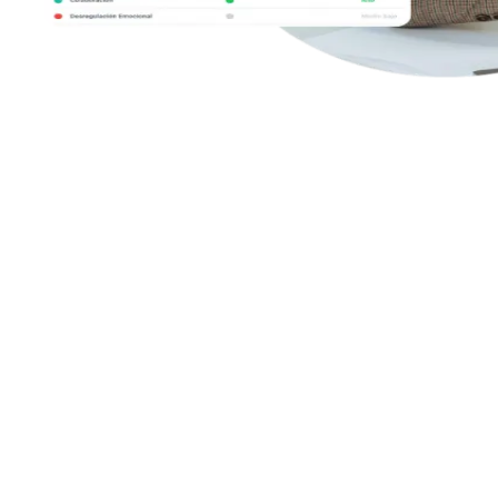
Con Human AI Up, convierte cada análisis
en acción real:
transforma resultados en
actividades prácticas para desarrollar
competencias clave.
Human AI Up es la herramienta que transforma los informes de
competencias socioemocionales en planes de acción efectivos. Basado
en evidencia científica, sugiere actividades genéricas o personalizadas
adaptadas a educación, empleabilidad, deporte o recursos humanos.
De esta manera, no solo conoces tus fortalezas y áreas de mejora, sino
que dispones de dinámicas concretas para potenciarlas. Es el aliado
perfecto para convertir datos en crecimiento personal, académico y
profesional.
Human AI Up es la herramienta que transforma los informes de
competencias socioemocionales en planes de acción efectivos. Basado
en evidencia científica, sugiere actividades genéricas o personalizadas