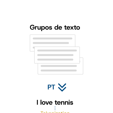
Utilizamos etiquetas proporcionadas por expertos para identificar y
categorizar diferentes personalidades. Así, nuestro algoritmo y lo
relaciona con una personalidad específica, basándose en la hipótesis
científica y sólidamente validada de que “nuestro lenguaje refleja
nuestra personalidad”.