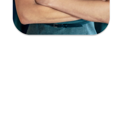
Empatía
Creatividad
Responsabilidad
Honestidad
Audacia
Imaginación