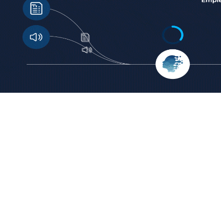
1
2
Introduce un texto o nota de voz de al menos 800 palabras.
Anal
Nuestra tecnología convierte el lenguaje en información
que 
procesable.
cada