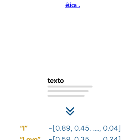
personalidad, de manera
ética
.
1
2
Nuestro algoritmo se basa en los
¿C
poderosos modelos de lenguaje
pe
su
Esto nos permite procesar grandes volúmenes de datos de
ge
manera eficiente y capturar sutilezas lingüísticas con
es
precisión. Transformamos el texto, conservando las
relaciones del lenguaje.
Util
iden
nues
espe
sóli
nues