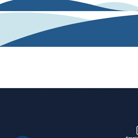
Nuestra solución
Nuestro algoritmo de IA analiza y evalúa las
competencias desde un texto o una conversación