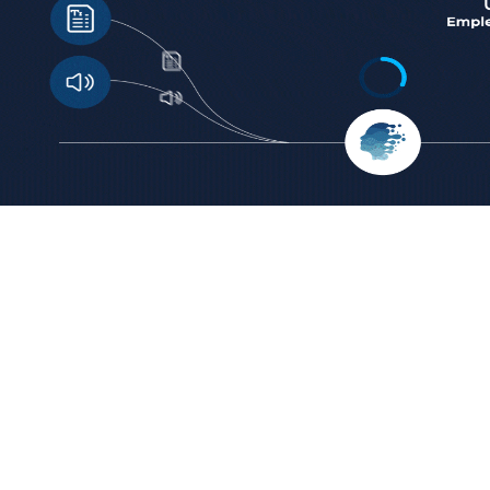
1
2
Introduce un texto o nota de voz de al menos 800 palabras.
Anal
Nuestra tecnología convierte el lenguaje en información
que 
procesable.
cada