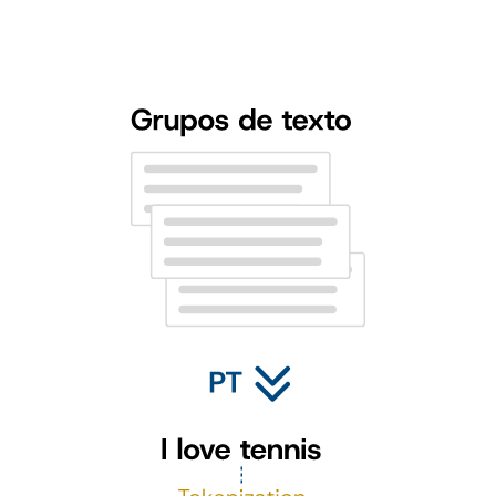
Utilizamos etiquetas proporcionadas por expertos para identificar y
categorizar diferentes personalidades. Así, nuestro algoritmo y lo
relaciona con una personalidad específica, basándose en la hipótesis
científica y sólidamente validada de que “nuestro lenguaje refleja
nuestra personalidad”.