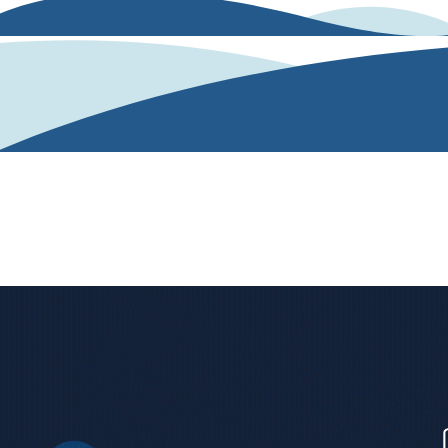
Nuestra solución
Nuestro algoritmo de IA analiza y evalúa las
competencias desde un texto o una conversación