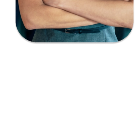
Empatía
Creatividad
Responsabilidad
Honestidad
Audacia
Imaginación