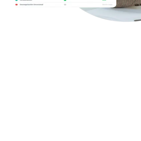
Con Human AI Up, convierte cada análisis
en acción real:
transforma resultados en
actividades prácticas para desarrollar
competencias clave.
Human AI Up es la herramienta que transforma los informes de
competencias socioemocionales en planes de acción efectivos. Basado
en evidencia científica, sugiere actividades genéricas o personalizadas
adaptadas a educación, empleabilidad, deporte o recursos humanos.
De esta manera, no solo conoces tus fortalezas y áreas de mejora, sino
que dispones de dinámicas concretas para potenciarlas. Es el aliado
perfecto para convertir datos en crecimiento personal, académico y
profesional.
Human AI Up es la herramienta que transforma los informes de
competencias socioemocionales en planes de acción efectivos. Basado
en evidencia científica, sugiere actividades genéricas o personalizadas