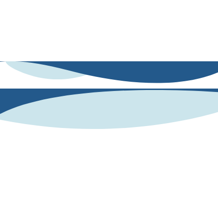
adaptadas a educación, empleabilidad, deporte o recursos humanos.
De esta manera, no solo conoces tus fortalezas y áreas de mejora, sino
que dispones de dinámicas concretas para potenciarlas. Es el aliado
perfecto para convertir datos en crecimiento personal, académico y
profesional.
¿Cómo lo hacemos?
Nos apoyamos en una base científica validada: nuestro
lenguaje refleja nuestra personalidad. A partir de lo
que escribes o dices.
Human AI mide tus competencias
socioemocionales con el modelo OCEAN de