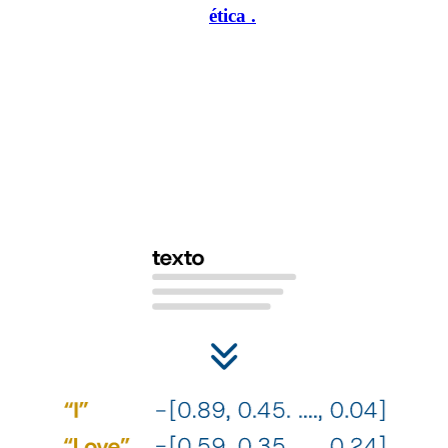
personalidad, de manera
ética
.
1
2
Nuestro algoritmo se basa en los
¿C
poderosos modelos de lenguaje
pe
su
Esto nos permite procesar grandes volúmenes de datos de
ge
manera eficiente y capturar sutilezas lingüísticas con
es
precisión. Transformamos el texto, conservando las
relaciones del lenguaje.
Util
iden
nues
espe
sóli
nues