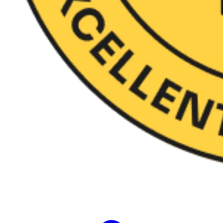
Evalúa 35 soft skills en 10 segundos​ y
genera actividades personalizadas​